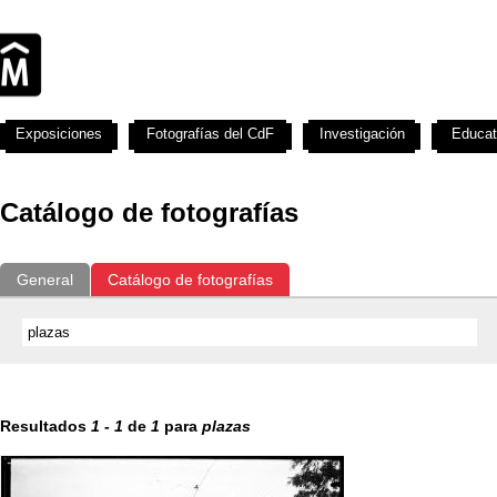
Exposiciones
Fotografías del CdF
Investigación
Educat
Catálogo de fotografías
General
Catálogo de fotografías
Resultados
1
-
1
de
1
para
plazas