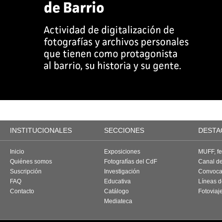
INSTITUCIONALES
SECCIONES
DESTA
Inicio
Exposiciones
MUFF, fes
Quiénes somos
Fotografías del CdF
Canal d
Suscripción
Investigación
Convoca
FAQ
Educativa
Líneas d
Contacto
Catálogo
Fotoviaj
Mediateca