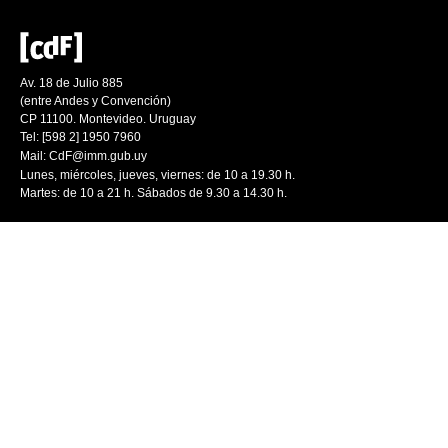
Av. 18 de Julio 885
(entre Andes y Convención)
CP 11100. Montevideo. Uruguay
Tel: [598 2] 1950 7960
Mail:
CdF@imm.gub.uy
Lunes, miércoles, jueves, viernes: de 10 a 19.30 h.
Martes: de 10 a 21 h. Sábados de 9.30 a 14.30 h.