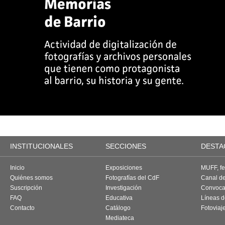
INSTITUCIONALES
SECCIONES
DESTA
Inicio
Exposiciones
MUFF, fes
Quiénes somos
Fotografías del CdF
Canal d
Suscripción
Investigación
Convoca
FAQ
Educativa
Líneas d
Contacto
Catálogo
Fotoviaj
Mediateca