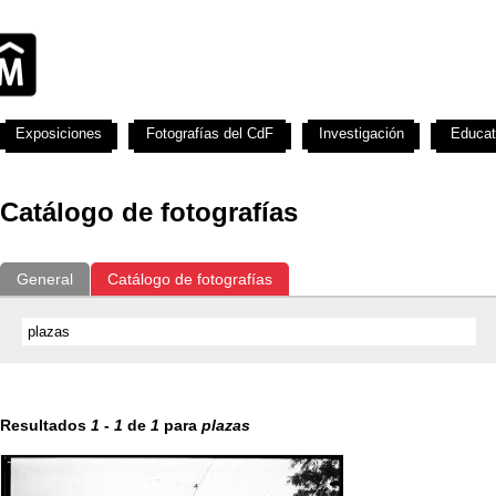
Exposiciones
Fotografías del CdF
Investigación
Educat
Catálogo de fotografías
General
Catálogo de fotografías
Resultados
1
-
1
de
1
para
plazas