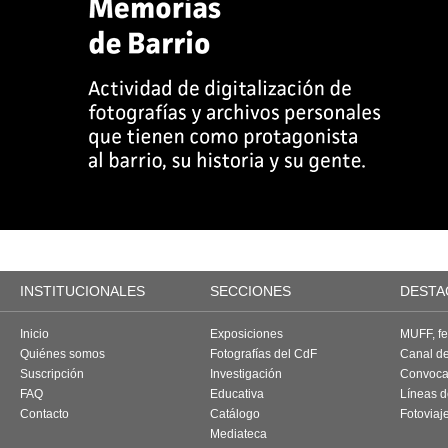
INSTITUCIONALES
SECCIONES
DESTA
Inicio
Exposiciones
MUFF, fes
Quiénes somos
Fotografías del CdF
Canal d
Suscripción
Investigación
Convoca
FAQ
Educativa
Líneas d
Contacto
Catálogo
Fotoviaj
Mediateca