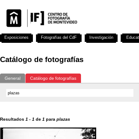
Exposiciones
Fotografías del CdF
Investigación
Educat
Catálogo de fotografías
General
Catálogo de fotografías
Resultados
1
-
1
de
1
para
plazas