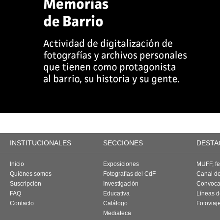
INSTITUCIONALES
SECCIONES
DESTA
Inicio
Exposiciones
MUFF, fes
Quiénes somos
Fotografías del CdF
Canal d
Suscripción
Investigación
Convoca
FAQ
Educativa
Líneas d
Contacto
Catálogo
Fotoviaj
Mediateca