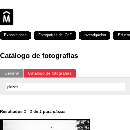
Exposiciones
Fotografías del CdF
Investigación
Educat
Catálogo de fotografías
General
Catálogo de fotografías
Resultados
1
-
1
de
1
para
plazas