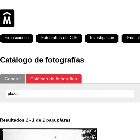
Exposiciones
Fotografías del CdF
Investigación
Educat
Catálogo de fotografías
General
Catálogo de fotografías
Resultados
1
-
1
de
1
para
plazas