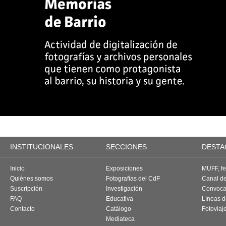
INSTITUCIONALES
SECCIONES
DESTA
Inicio
Exposiciones
MUFF, fes
Quiénes somos
Fotografías del CdF
Canal d
Suscripción
Investigación
Convoca
FAQ
Educativa
Líneas d
Contacto
Catálogo
Fotoviaj
Mediateca