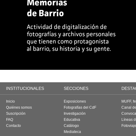
INSTITUCIONALES
SECCIONES
DESTA
Inicio
Exposiciones
MUFF, fes
Quiénes somos
Fotografías del CdF
Canal d
Suscripción
Investigación
Convoca
FAQ
Educativa
Líneas d
Contacto
Catálogo
Fotoviaj
Mediateca