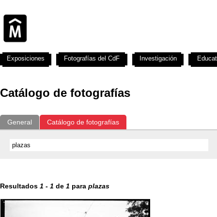
Exposiciones
Fotografías del CdF
Investigación
Educat
Catálogo de fotografías
General
Catálogo de fotografías
Resultados
1
-
1
de
1
para
plazas