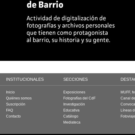
INSTITUCIONALES
SECCIONES
DESTA
Inicio
Exposiciones
MUFF, fes
Quiénes somos
Fotografías del CdF
Canal d
Suscripción
Investigación
Convoca
FAQ
Educativa
Líneas d
Contacto
Catálogo
Fotoviaj
Mediateca