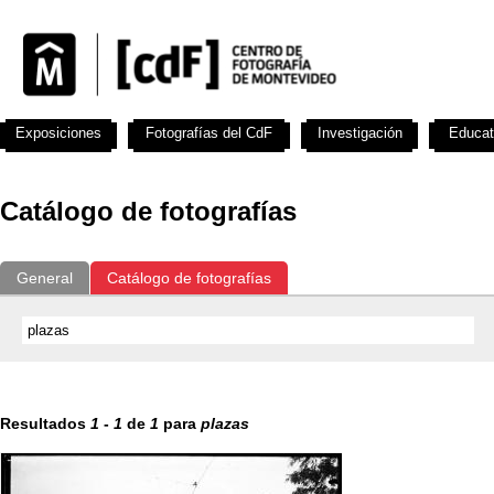
Exposiciones
Fotografías del CdF
Investigación
Educat
Catálogo de fotografías
General
Catálogo de fotografías
Resultados
1
-
1
de
1
para
plazas