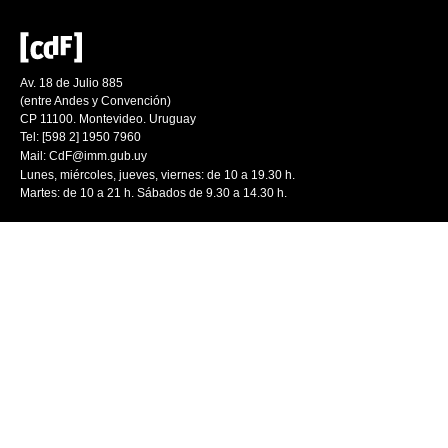
Av. 18 de Julio 885
(entre Andes y Convención)
CP 11100. Montevideo. Uruguay
Tel: [598 2] 1950 7960
Mail:
CdF@imm.gub.uy
Lunes, miércoles, jueves, viernes: de 10 a 19.30 h.
Martes: de 10 a 21 h. Sábados de 9.30 a 14.30 h.