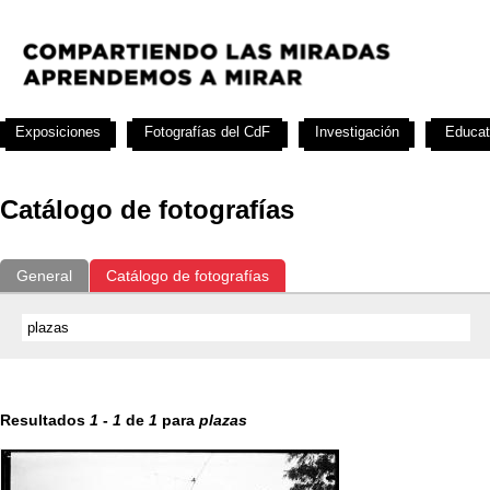
Exposiciones
Fotografías del CdF
Investigación
Educat
Catálogo de fotografías
General
Catálogo de fotografías
Resultados
1
-
1
de
1
para
plazas