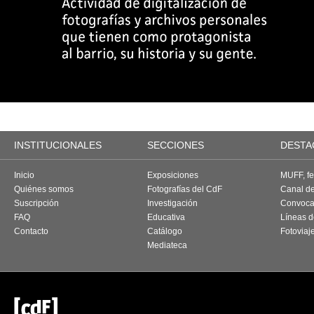
INSTITUCIONALES
SECCIONES
DESTA
Inicio
Exposiciones
MUFF, fes
Quiénes somos
Fotografías del CdF
Canal d
Suscripción
Investigación
Convoca
FAQ
Educativa
Líneas d
Contacto
Catálogo
Fotoviaj
Mediateca