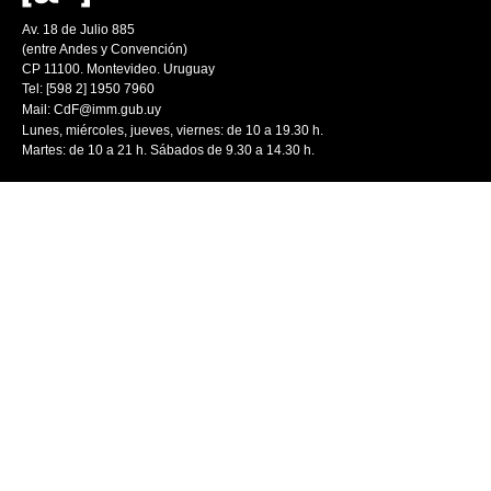
Av. 18 de Julio 885
(entre Andes y Convención)
CP 11100. Montevideo. Uruguay
Tel: [598 2] 1950 7960
Mail:
CdF@imm.gub.uy
Lunes, miércoles, jueves, viernes: de 10 a 19.30 h.
Martes: de 10 a 21 h. Sábados de 9.30 a 14.30 h.