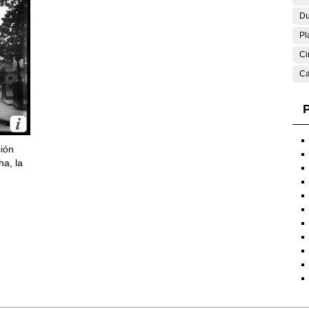
Du
Pl
Ci
Ca
P
ción
ha, la