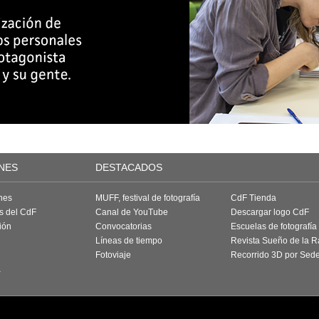
NES
DESTACADOS
nes
MUFF, festival de fotografía
CdF Tienda
as del CdF
Canal de YouTube
Descargar logo CdF
ión
Convocatorias
Escuelas de fotografía
Líneas de tiempo
Revista Sueño de la 
Fotoviaje
Recorrido 3D por Sed
a