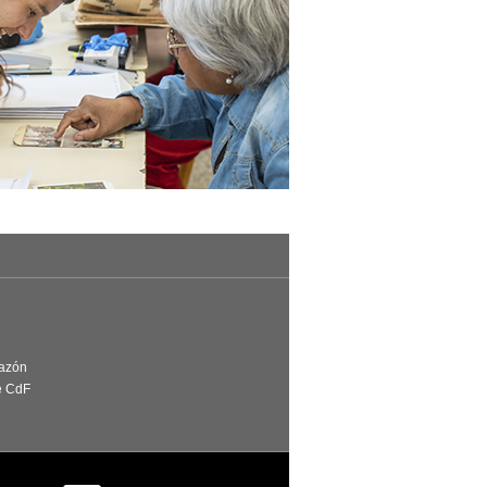
Razón
e CdF