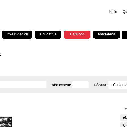
Inicio
Qu
Investigación
Educativa
Catálogo
Mediateca
s
Año exacto:
Década:
F
pl
Ci