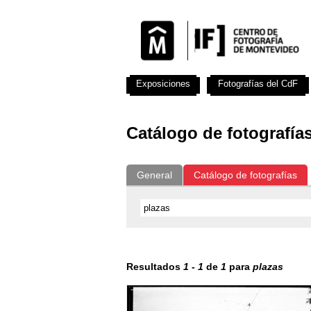
Exposiciones
Fotografías del CdF
Catálogo de fotografía
General
Catálogo de fotografías
Resultados
1
-
1
de
1
para
plazas