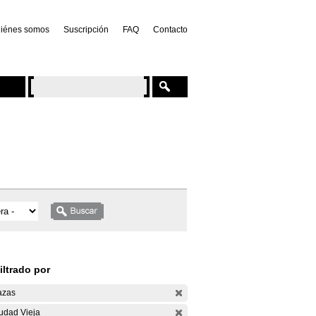
iénes somos
Suscripción
FAQ
Contacto
iltrado por
azas
udad Vieja