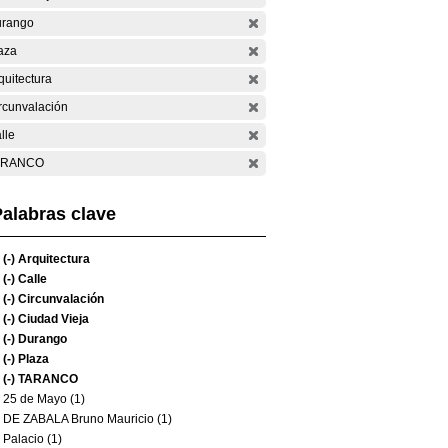
rango
aza
quitectura
rcunvalación
lle
ARANCO
alabras clave
(-)
Arquitectura
(-)
Calle
(-)
Circunvalación
(-)
Ciudad Vieja
(-)
Durango
(-)
Plaza
(-)
TARANCO
25 de Mayo (1)
DE ZABALA Bruno Mauricio (1)
Palacio (1)