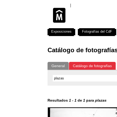
Exposiciones
Fotografías del CdF
Catálogo de fotografía
General
Catálogo de fotografías
Resultados
1
-
1
de
1
para
plazas