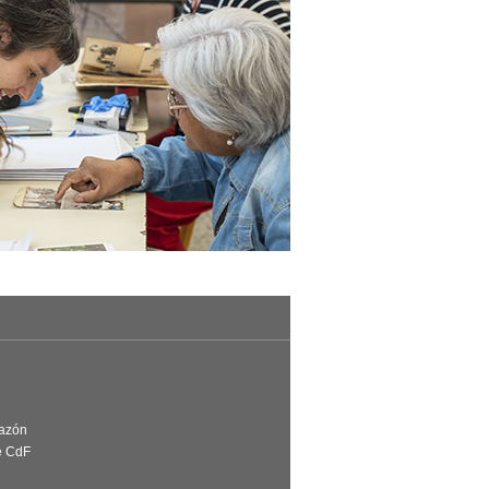
Razón
e CdF