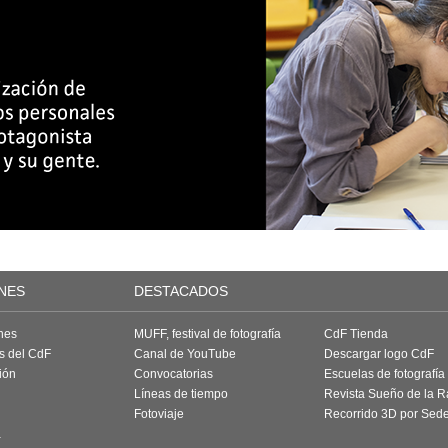
NES
DESTACADOS
nes
MUFF, festival de fotografía
CdF Tienda
as del CdF
Canal de YouTube
Descargar logo CdF
ión
Convocatorias
Escuelas de fotografía
Líneas de tiempo
Revista Sueño de la 
Fotoviaje
Recorrido 3D por Sed
a