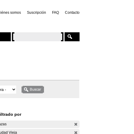
iénes somos
Suscripción
FAQ
Contacto
iltrado por
azas
udad Vieja