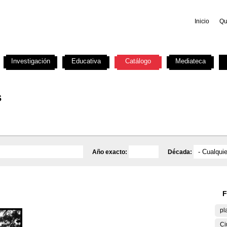
Inicio
Qu
Investigación
Educativa
Catálogo
Mediateca
s
Año exacto:
Década:
F
pl
Ci