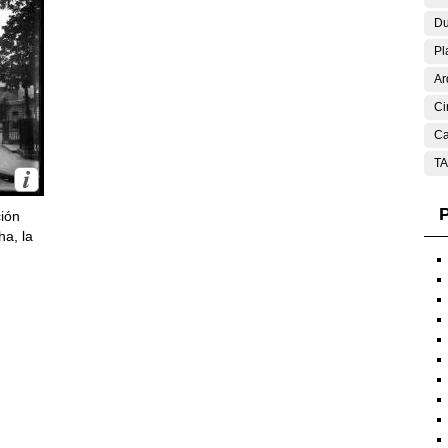
Du
Pl
Ar
Ci
Ca
T
P
ción
ha, la