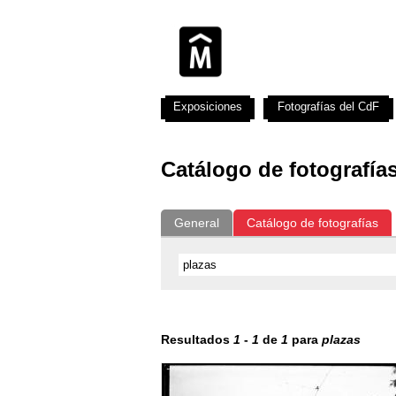
Exposiciones
Fotografías del CdF
Catálogo de fotografía
General
Catálogo de fotografías
Resultados
1
-
1
de
1
para
plazas