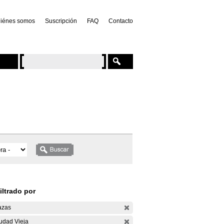
iénes somos
Suscripción
FAQ
Contacto
iltrado por
azas
udad Vieja