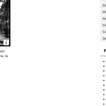
Du
Pl
Ar
Ci
Ca
So
P
ción
ha, la