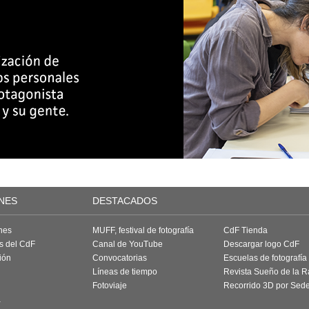
NES
DESTACADOS
nes
MUFF, festival de fotografía
CdF Tienda
as del CdF
Canal de YouTube
Descargar logo CdF
ión
Convocatorias
Escuelas de fotografía
Líneas de tiempo
Revista Sueño de la 
Fotoviaje
Recorrido 3D por Sed
a