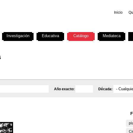
Inicio
Qu
Investigación
Educativa
Catálogo
Mediateca
s
Año exacto:
Década:
F
pl
Ci