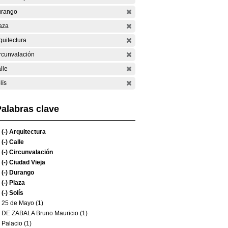
rango
aza
quitectura
rcunvalación
lle
lís
alabras clave
(-)
Arquitectura
(-)
Calle
(-)
Circunvalación
(-)
Ciudad Vieja
(-)
Durango
(-)
Plaza
(-)
Solís
25 de Mayo (1)
DE ZABALA Bruno Mauricio (1)
Palacio (1)