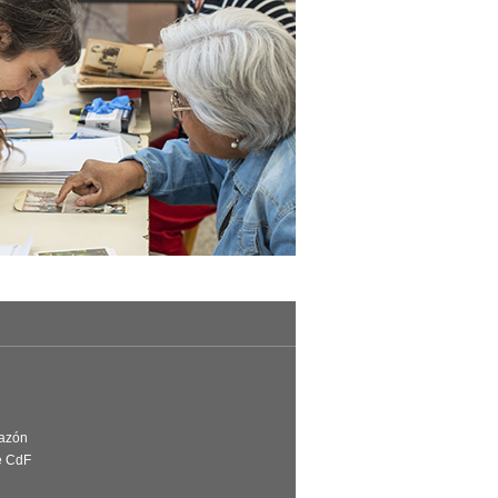
Razón
e CdF