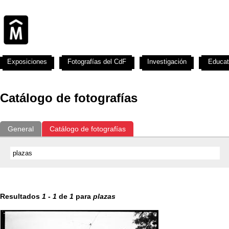
Exposiciones
Fotografías del CdF
Investigación
Educat
Catálogo de fotografías
General
Catálogo de fotografías
Resultados
1
-
1
de
1
para
plazas