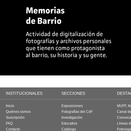
INSTITUCIONALES
SECCIONES
DESTA
Inicio
Exposiciones
MUFF, fes
Quiénes somos
Fotografías del CdF
Canal d
Suscripción
Investigación
Convoca
FAQ
Educativa
Líneas d
Contacto
Catálogo
Fotoviaj