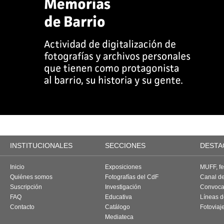
INSTITUCIONALES
SECCIONES
DESTA
Inicio
Exposiciones
MUFF, fes
Quiénes somos
Fotografías del CdF
Canal d
Suscripción
Investigación
Convoca
FAQ
Educativa
Líneas d
Contacto
Catálogo
Fotoviaj
Mediateca