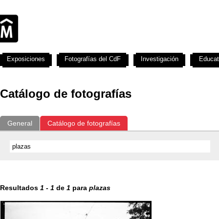
Exposiciones
Fotografías del CdF
Investigación
Educat
Catálogo de fotografías
General
Catálogo de fotografías
Resultados
1
-
1
de
1
para
plazas