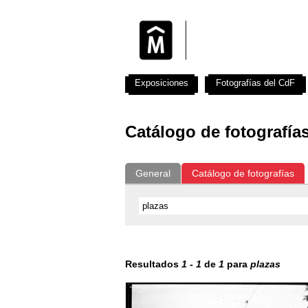
Exposiciones
Fotografías del CdF
Catálogo de fotografía
General
Catálogo de fotografías
Resultados
1
-
1
de
1
para
plazas