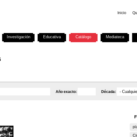
Inicio
Qu
Investigación
Educativa
Catálogo
Mediateca
s
Año exacto:
Década:
F
pl
Ci