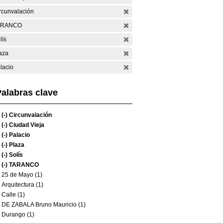
rcunvalación
ARANCO
lís
aza
lacio
alabras clave
(-)
Circunvalación
(-)
Ciudad Vieja
(-)
Palacio
(-)
Plaza
(-)
Solís
(-)
TARANCO
25 de Mayo (1)
Arquitectura (1)
Calle (1)
DE ZABALA Bruno Mauricio (1)
Durango (1)