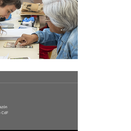
Razón
e CdF