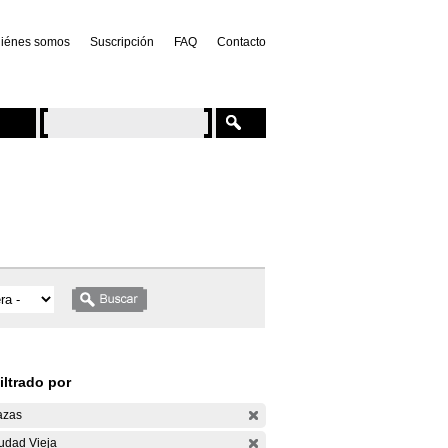
iénes somos
Suscripción
FAQ
Contacto
iltrado por
azas
udad Vieja