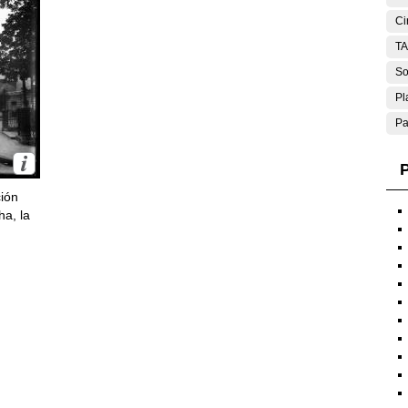
Ci
T
So
Pl
Pa
P
ción
ha, la