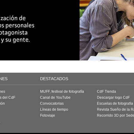
NES
DESTACADOS
nes
MUFF, festival de fotografía
CdF Tienda
as del CdF
Canal de YouTube
Descargar logo CdF
ión
Convocatorias
Escuelas de fotografía
Líneas de tiempo
Revista Sueño de la 
Fotoviaje
Recorrido 3D por Sed
a