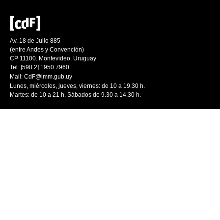
Av. 18 de Julio 885
(entre Andes y Convención)
CP 11100. Montevideo. Uruguay
Tel: [598 2] 1950 7960
Mail:
CdF@imm.gub.uy
Lunes, miércoles, jueves, viernes: de 10 a 19.30 h.
Martes: de 10 a 21 h. Sábados de 9.30 a 14.30 h.