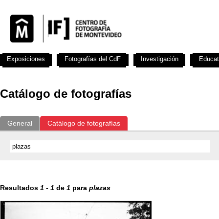
Exposiciones
Fotografías del CdF
Investigación
Educat
Catálogo de fotografías
General
Catálogo de fotografías
Resultados
1
-
1
de
1
para
plazas