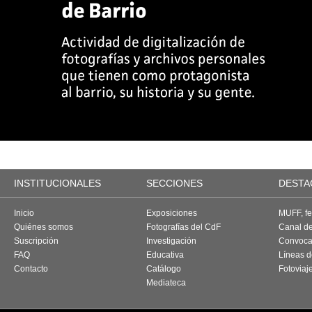
INSTITUCIONALES
SECCIONES
DESTA
Inicio
Exposiciones
MUFF, fes
Quiénes somos
Fotografías del CdF
Canal d
Suscripción
Investigación
Convoca
FAQ
Educativa
Líneas d
Contacto
Catálogo
Fotoviaj
Mediateca