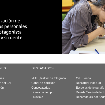
NES
DESTACADOS
nes
MUFF, festival de fotografía
CdF Tienda
as del CdF
Canal de YouTube
Descargar logo CdF
ión
Convocatorias
Escuelas de fotografía
Líneas de tiempo
Revista Sueño de la 
Fotoviaje
Recorrido 3D por Sed
a