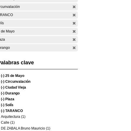
rcunvalación
ARANCO
lís
 de Mayo
aza
rango
alabras clave
(-)
25 de Mayo
(-)
Circunvalación
(-)
Ciudad Vieja
(-)
Durango
(-)
Plaza
(-)
Solís
(-)
TARANCO
Arquitectura (1)
Calle (1)
DE ZABALA Bruno Mauricio (1)