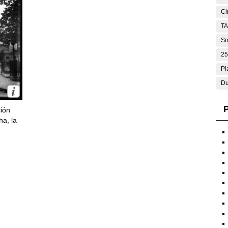
Ci
T
So
25
Pl
Du
P
ción
ha, la