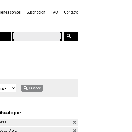
iénes somos
Suscripción
FAQ
Contacto
iltrado por
azas
udad Vieja