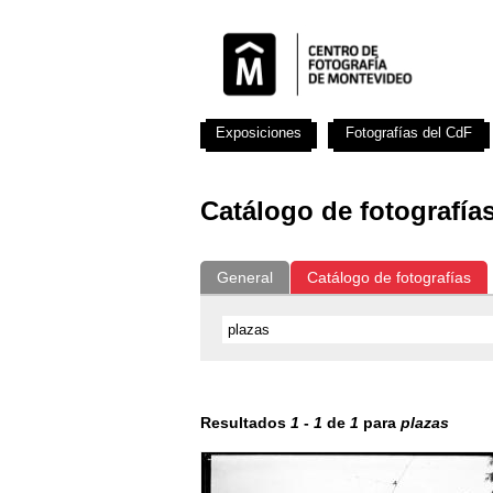
Exposiciones
Fotografías del CdF
Catálogo de fotografía
General
Catálogo de fotografías
Resultados
1
-
1
de
1
para
plazas