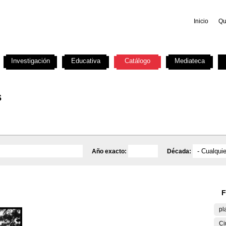
Inicio
Qu
Investigación
Educativa
Catálogo
Mediateca
s
Año exacto:
Década:
F
pl
Ci