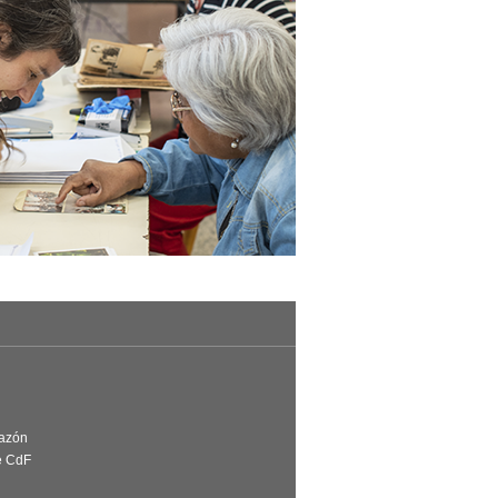
Razón
e CdF