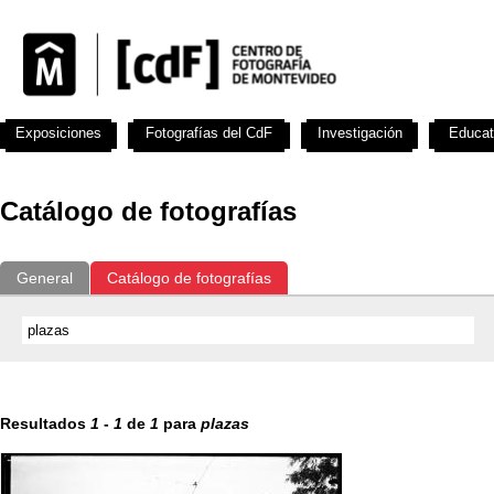
Exposiciones
Fotografías del CdF
Investigación
Educat
Catálogo de fotografías
General
Catálogo de fotografías
Resultados
1
-
1
de
1
para
plazas