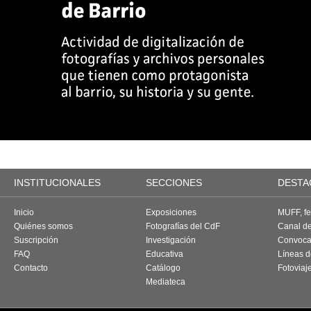
INSTITUCIONALES
SECCIONES
DESTA
Inicio
Exposiciones
MUFF, fes
Quiénes somos
Fotografías del CdF
Canal d
Suscripción
Investigación
Convoca
FAQ
Educativa
Líneas d
Contacto
Catálogo
Fotoviaj
Mediateca