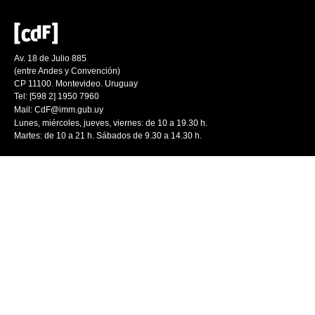
Av. 18 de Julio 885
(entre Andes y Convención)
CP 11100. Montevideo. Uruguay
Tel: [598 2] 1950 7960
Mail:
CdF@imm.gub.uy
Lunes, miércoles, jueves, viernes: de 10 a 19.30 h.
Martes: de 10 a 21 h. Sábados de 9.30 a 14.30 h.