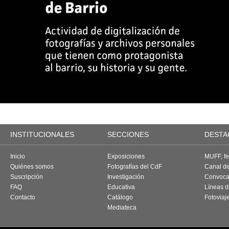
INSTITUCIONALES
SECCIONES
DESTA
Inicio
Exposiciones
MUFF, fes
Quiénes somos
Fotografías del CdF
Canal d
Suscripción
Investigación
Convoca
FAQ
Educativa
Líneas d
Contacto
Catálogo
Fotoviaj
Mediateca