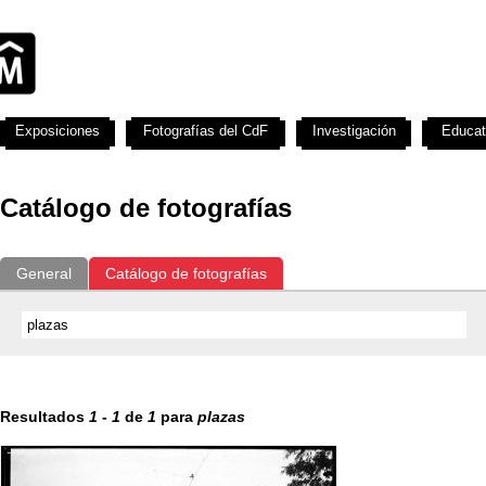
Exposiciones
Fotografías del CdF
Investigación
Educat
Catálogo de fotografías
General
Catálogo de fotografías
Resultados
1
-
1
de
1
para
plazas