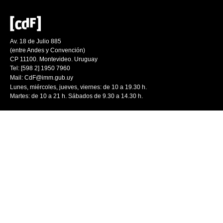
Av. 18 de Julio 885
(entre Andes y Convención)
CP 11100. Montevideo. Uruguay
Tel: [598 2] 1950 7960
Mail:
CdF@imm.gub.uy
Lunes, miércoles, jueves, viernes: de 10 a 19.30 h.
Martes: de 10 a 21 h. Sábados de 9.30 a 14.30 h.