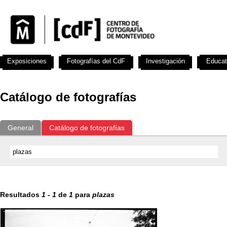
Exposiciones
Fotografías del CdF
Investigación
Educat
Catálogo de fotografías
General
Catálogo de fotografías
Resultados
1
-
1
de
1
para
plazas