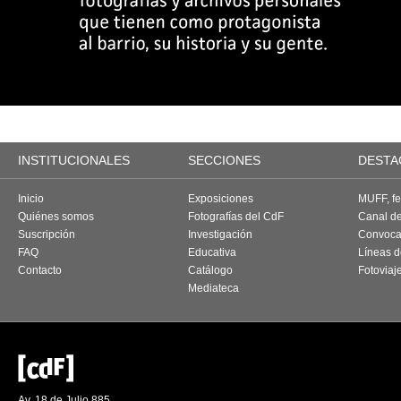
INSTITUCIONALES
SECCIONES
DESTA
Inicio
Exposiciones
MUFF, fes
Quiénes somos
Fotografías del CdF
Canal d
Suscripción
Investigación
Convoca
FAQ
Educativa
Líneas d
Contacto
Catálogo
Fotoviaj
Mediateca
Av. 18 de Julio 885