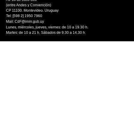
(entre Andes y Convención)
CP 11100. Montevideo. Uruguay
Tel: [598 2] 1950 7960
Mail:
CdF@imm.gub.uy
Lunes, miércoles, jueves, viernes: de 10 a 19.30 h.
Martes: de 10 a 21 h. Sábados de 9.30 a 14.30 h.