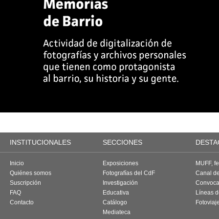
INSTITUCIONALES
SECCIONES
DESTA
Inicio
Exposiciones
MUFF, fes
Quiénes somos
Fotografías del CdF
Canal d
Suscripción
Investigación
Convoca
FAQ
Educativa
Líneas d
Contacto
Catálogo
Fotoviaj
Mediateca