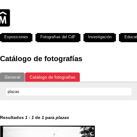
Exposiciones
Fotografías del CdF
Investigación
Educat
Catálogo de fotografías
General
Catálogo de fotografías
Resultados
1
-
1
de
1
para
plazas