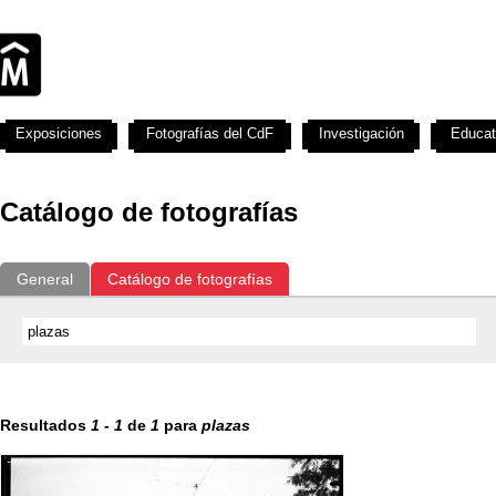
Exposiciones
Fotografías del CdF
Investigación
Educat
Catálogo de fotografías
General
Catálogo de fotografías
Resultados
1
-
1
de
1
para
plazas