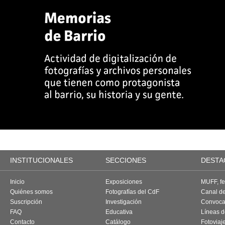
INSTITUCIONALES
SECCIONES
DESTA
Inicio
Exposiciones
MUFF, fes
Quiénes somos
Fotografías del CdF
Canal d
Suscripción
Investigación
Convoca
FAQ
Educativa
Líneas d
Contacto
Catálogo
Fotoviaj