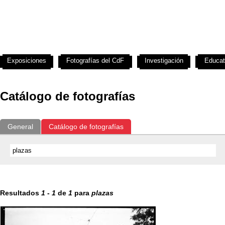
Exposiciones
Fotografías del CdF
Investigación
Educat
Catálogo de fotografías
General
Catálogo de fotografías
Resultados
1
-
1
de
1
para
plazas