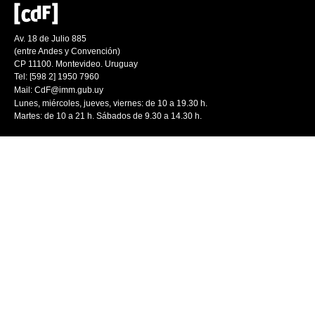
Av. 18 de Julio 885
(entre Andes y Convención)
CP 11100. Montevideo. Uruguay
Tel: [598 2] 1950 7960
Mail:
CdF@imm.gub.uy
Lunes, miércoles, jueves, viernes: de 10 a 19.30 h.
Martes: de 10 a 21 h. Sábados de 9.30 a 14.30 h.