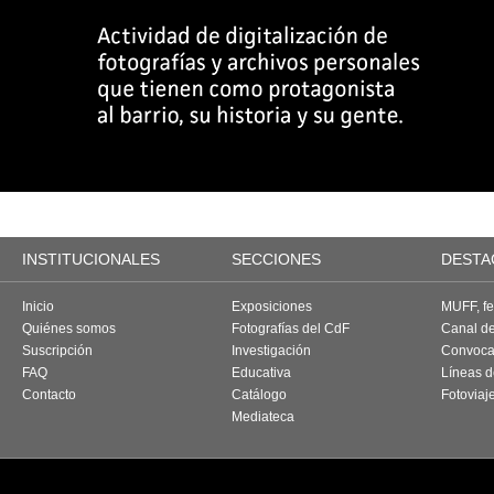
INSTITUCIONALES
SECCIONES
DESTA
Inicio
Exposiciones
MUFF, fes
Quiénes somos
Fotografías del CdF
Canal d
Suscripción
Investigación
Convoca
FAQ
Educativa
Líneas d
Contacto
Catálogo
Fotoviaj
Mediateca