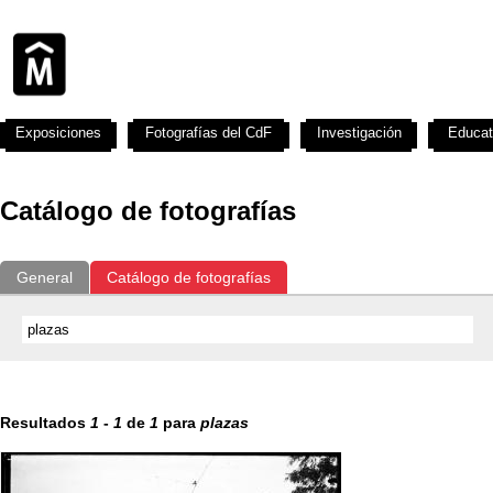
Exposiciones
Fotografías del CdF
Investigación
Educat
Catálogo de fotografías
General
Catálogo de fotografías
Resultados
1
-
1
de
1
para
plazas