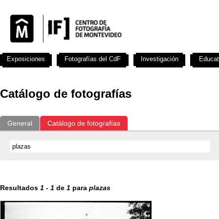
Exposiciones
Fotografías del CdF
Investigación
Educat
Catálogo de fotografías
General
Catálogo de fotografías
Resultados
1
-
1
de
1
para
plazas