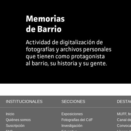
INSTITUCIONALES
SECCIONES
DESTA
Inicio
Exposiciones
MUFF, fes
Quiénes somos
Fotografías del CdF
Canal d
Suscripción
Investigación
Convoca