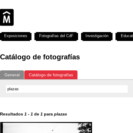
Exposiciones
Fotografías del CdF
Investigación
Educat
Catálogo de fotografías
General
Catálogo de fotografías
Resultados
1
-
1
de
1
para
plazas