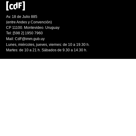
Av. 18 de Julio 885
(entre Andes y Convención)
CP 11100. Montevideo. Uruguay
Tel: [598 2] 1950 7960
Mail:
CdF@imm.gub.uy
Lunes, miércoles, jueves, viernes: de 10 a 19.30 h.
Martes: de 10 a 21 h. Sábados de 9.30 a 14.30 h.