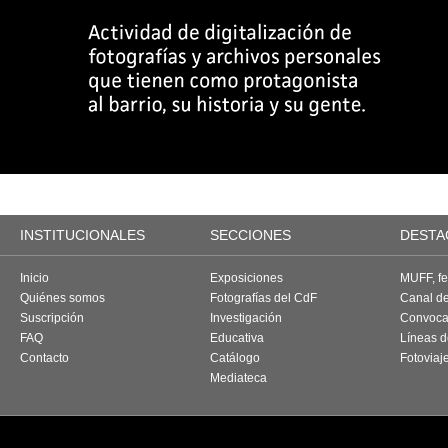
INSTITUCIONALES
SECCIONES
DESTA
Inicio
Exposiciones
MUFF, fes
Quiénes somos
Fotografías del CdF
Canal d
Suscripción
Investigación
Convoca
FAQ
Educativa
Líneas d
Contacto
Catálogo
Fotoviaj
Mediateca