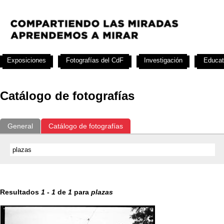
Exposiciones
Fotografías del CdF
Investigación
Educat
Catálogo de fotografías
General
Catálogo de fotografías
Resultados
1
-
1
de
1
para
plazas