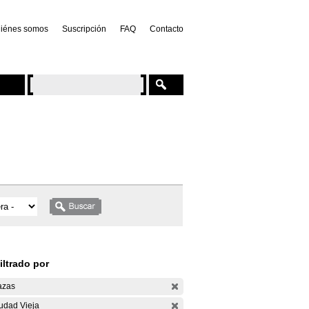
iénes somos
Suscripción
FAQ
Contacto
iltrado por
azas
udad Vieja