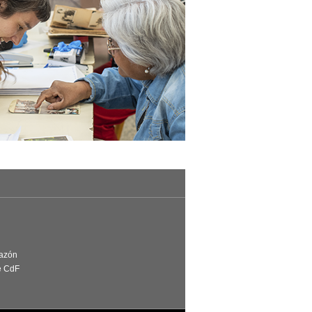
Razón
e CdF