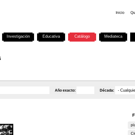
Inicio
Qu
Investigación
Educativa
Catálogo
Mediateca
s
Año exacto:
Década:
F
pl
Ci