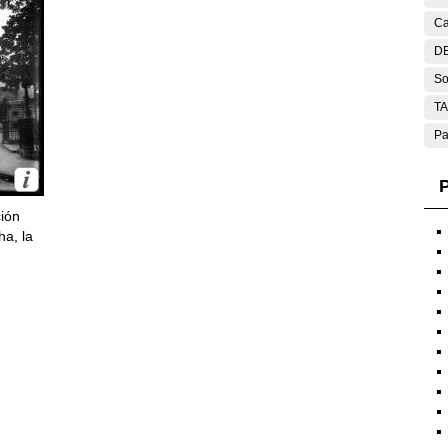
Ca
DE
So
T
Pa
P
ción
ha, la