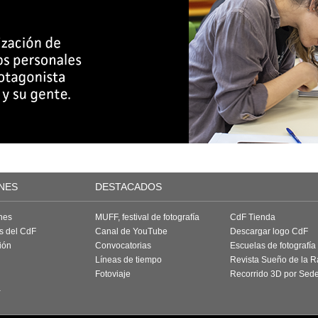
NES
DESTACADOS
nes
MUFF, festival de fotografía
CdF Tienda
as del CdF
Canal de YouTube
Descargar logo CdF
ión
Convocatorias
Escuelas de fotografía
Líneas de tiempo
Revista Sueño de la 
Fotoviaje
Recorrido 3D por Sed
a