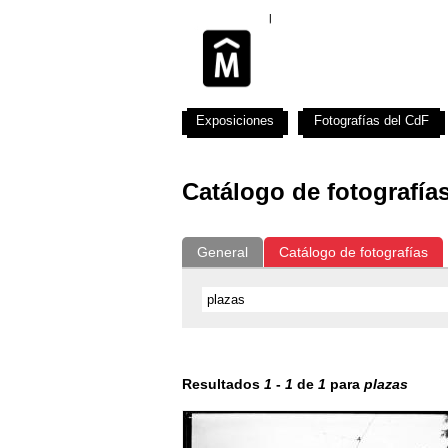
Exposiciones
Fotografías del CdF
Catálogo de fotografía
General
Catálogo de fotografías
Resultados
1
-
1
de
1
para
plazas