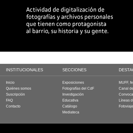
INSTITUCIONALES
SECCIONES
DESTA
Inicio
Exposiciones
MUFF, fes
Quiénes somos
Fotografías del CdF
Canal d
Suscripción
Investigación
Convoca
FAQ
Educativa
Líneas d
Contacto
Catálogo
Fotoviaj
Mediateca