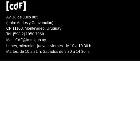
Av. 18 de Julio 885
(entre Andes y Convención)
CP 11100. Montevideo. Uruguay
Tel: [598 2] 1950 7960
Mail:
CdF@imm.gub.uy
Lunes, miércoles, jueves, viernes: de 10 a 19.30 h.
Martes: de 10 a 21 h. Sábados de 9.30 a 14.30 h.