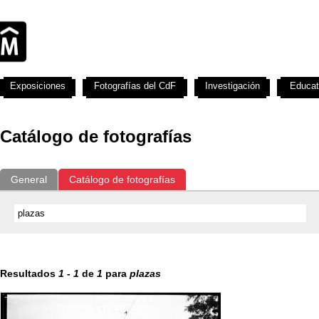
Exposiciones
Fotografías del CdF
Investigación
Educat
Catálogo de fotografías
General
Catálogo de fotografías
Resultados
1
-
1
de
1
para
plazas