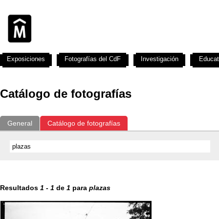
Exposiciones
Fotografías del CdF
Investigación
Educat
Catálogo de fotografías
General
Catálogo de fotografías
Resultados
1
-
1
de
1
para
plazas