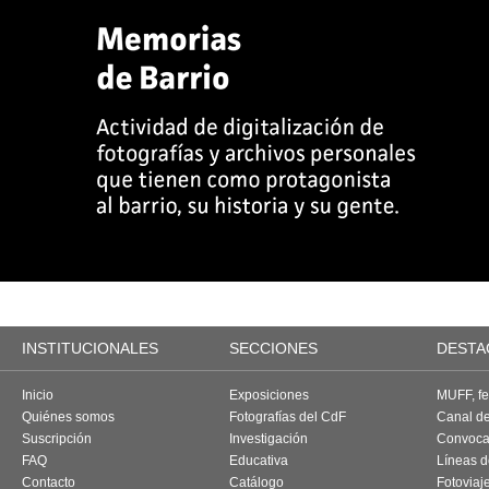
INSTITUCIONALES
SECCIONES
DESTA
Inicio
Exposiciones
MUFF, fes
Quiénes somos
Fotografías del CdF
Canal d
Suscripción
Investigación
Convoca
FAQ
Educativa
Líneas d
Contacto
Catálogo
Fotoviaj