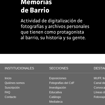
INSTITUCIONALES
SECCIONES
DESTA
Inicio
Exposiciones
MUFF, fes
Quiénes somos
Fotografías del CdF
Canal d
Suscripción
Investigación
Convoca
FAQ
Educativa
Líneas d
Contacto
Catálogo
Fotoviaj
Mediateca