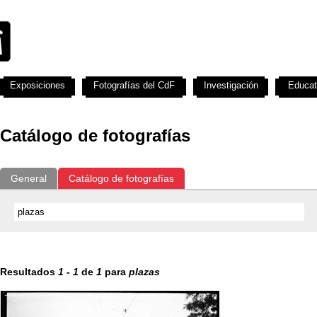
Exposiciones
Fotografías del CdF
Investigación
Educat
Catálogo de fotografías
General
Catálogo de fotografías
Resultados
1
-
1
de
1
para
plazas