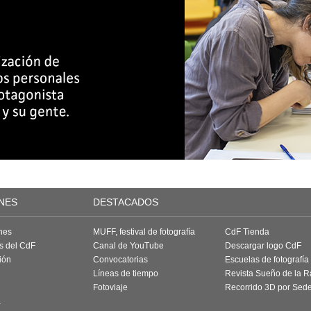
NES
DESTACADOS
nes
MUFF, festival de fotografía
CdF Tienda
as del CdF
Canal de YouTube
Descargar logo CdF
ión
Convocatorias
Escuelas de fotografía
Líneas de tiempo
Revista Sueño de la 
Fotoviaje
Recorrido 3D por Sed
a