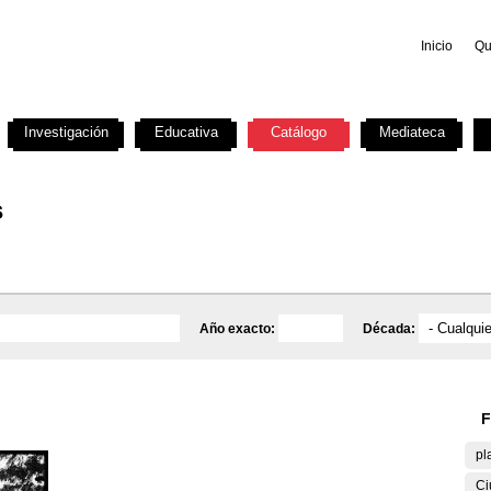
Inicio
Qu
Investigación
Educativa
Catálogo
Mediateca
s
Año exacto:
Década:
F
pl
Ci