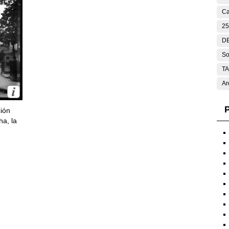
Ca
25
DE
So
T
Ar
P
ción
ha, la