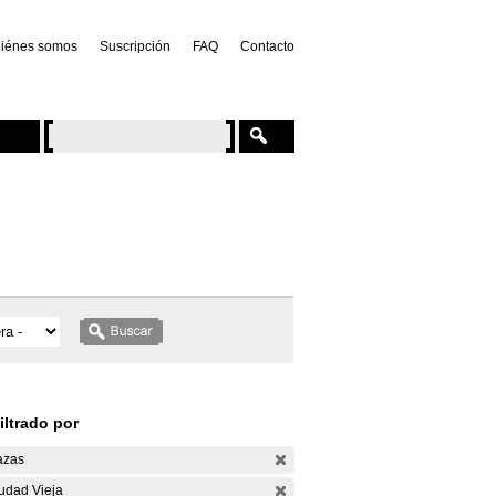
iénes somos
Suscripción
FAQ
Contacto
iltrado por
azas
udad Vieja