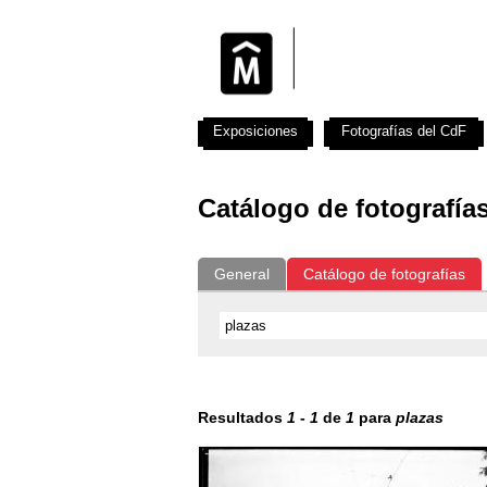
Exposiciones
Fotografías del CdF
Catálogo de fotografía
General
Catálogo de fotografías
Resultados
1
-
1
de
1
para
plazas