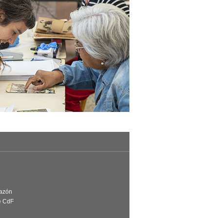
Razón
e CdF