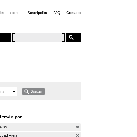
iénes somos
Suscripción
FAQ
Contacto
iltrado por
azas
udad Vieja