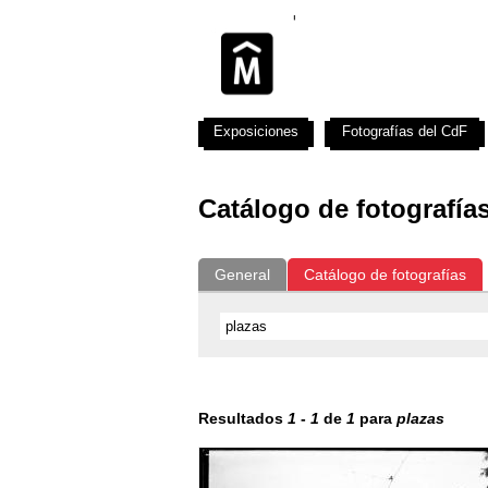
Exposiciones
Fotografías del CdF
Catálogo de fotografía
General
Catálogo de fotografías
Resultados
1
-
1
de
1
para
plazas