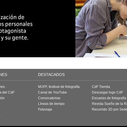
NES
DESTACADOS
nes
MUFF, festival de fotografía
CdF Tienda
as del CdF
Canal de YouTube
Descargar logo CdF
ión
Convocatorias
Escuelas de fotografía
Líneas de tiempo
Revista Sueño de la 
Fotoviaje
Recorrido 3D por Sed
a