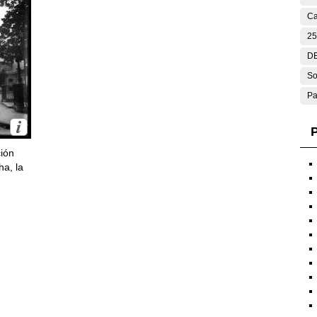
Ca
25
DE
So
Pa
P
ción
ha, la