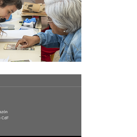
Razón
e CdF