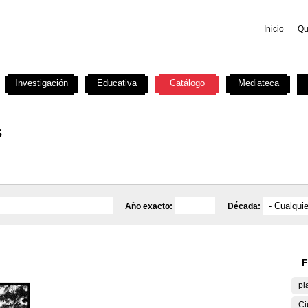
Inicio
Qu
Investigación
Educativa
Catálogo
Mediateca
s
Año exacto:
Década:
F
pl
Ci