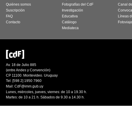
Quiénes somos
Fotografías del CdF
Canal d
Suscripción
Investigación
Convoca
FAQ
Educativa
Líneas d
Contacto
Catálogo
Fotoviaj
Mediateca
Av. 18 de Julio 885
(entre Andes y Convención)
CP 11100. Montevideo. Uruguay
Tel: [598 2] 1950 7960
Mail:
CdF@imm.gub.uy
Lunes, miércoles, jueves, viernes: de 10 a 19.30 h.
Martes: de 10 a 21 h. Sábados de 9.30 a 14.30 h.