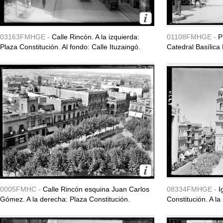
03163FMHGE -
Calle Rincón. A la izquierda:
01108FMHGE -
P
Plaza Constitución. Al fondo: Calle Ituzaingó.
Catedral Basílica
0005FMHC -
Calle Rincón esquina Juan Carlos
08334FMHGE -
I
Gómez. A la derecha: Plaza Constitución.
Constitución. A la