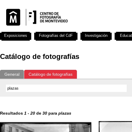
Exposiciones
Fotografías del CdF
Investigación
Educat
Catálogo de fotografías
General
Catálogo de fotografías
Resultados
1
-
20
de
30
para
plazas