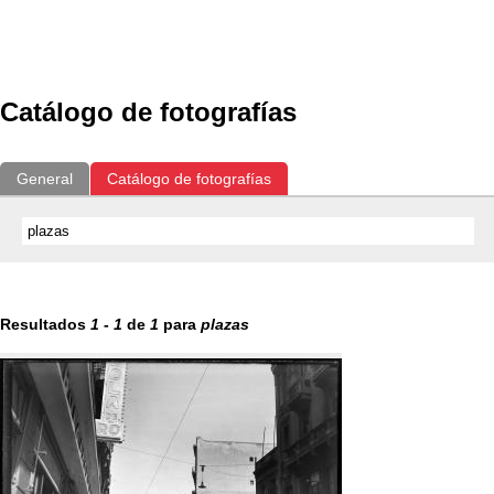
Exposiciones
Fotografías del CdF
Investigación
Educat
Catálogo de fotografías
General
Catálogo de fotografías
Resultados
1
-
1
de
1
para
plazas