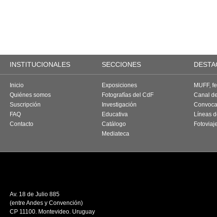
INSTITUCIONALES
SECCIONES
DESTA
Inicio
Exposiciones
MUFF, fes
Quiénes somos
Fotografías del CdF
Canal d
Suscripción
Investigación
Convoca
FAQ
Educativa
Líneas d
Contacto
Catálogo
Fotoviaj
Mediateca
Av. 18 de Julio 885
(entre Andes y Convención)
CP 11100. Montevideo. Uruguay