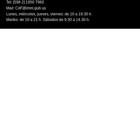
Tel: [598 2] 1950 7960
Mail:
CdF@imm.gub.uy
Lunes, miércoles, jueves, viernes: de 10 a 19.30 h.
Martes: de 10 a 21 h. Sábados de 9.30 a 14.30 h.