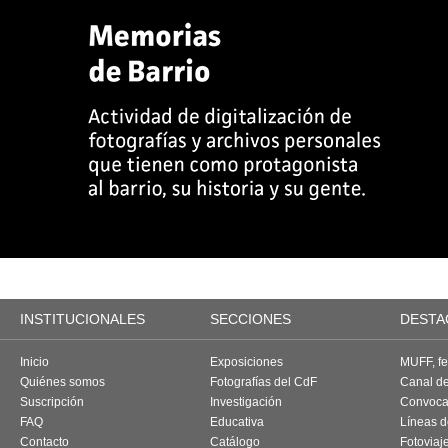
INSTITUCIONALES
SECCIONES
DESTA
Inicio
Exposiciones
MUFF, fes
Quiénes somos
Fotografías del CdF
Canal d
Suscripción
Investigación
Convoca
FAQ
Educativa
Líneas d
Contacto
Catálogo
Fotoviaj