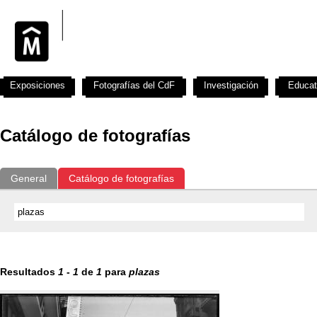
Exposiciones
Fotografías del CdF
Investigación
Educat
Catálogo de fotografías
General
Catálogo de fotografías
Resultados
1
-
1
de
1
para
plazas