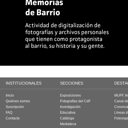
INSTITUCIONALES
SECCIONES
DESTA
Inicio
Exposiciones
MUFF, fes
Quiénes somos
Fotografías del CdF
Canal d
Suscripción
Investigación
Convoca
FAQ
Educativa
Líneas d
Contacto
Catálogo
Fotoviaj
Mediateca