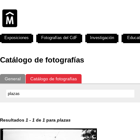
Exposiciones
Fotografías del CdF
Investigación
Educat
Catálogo de fotografías
General
Catálogo de fotografías
Resultados
1
-
1
de
1
para
plazas