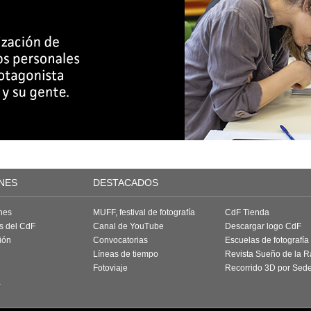
NES
DESTACADOS
nes
MUFF, festival de fotografía
CdF Tienda
as del CdF
Canal de YouTube
Descargar logo CdF
ión
Convocatorias
Escuelas de fotografía
Líneas de tiempo
Revista Sueño de la 
Fotoviaje
Recorrido 3D por Sed
a