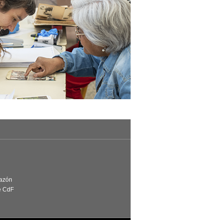
Razón
e CdF