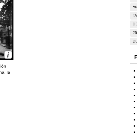
Ar
T
DE
25
Du
P
ción
ha, la