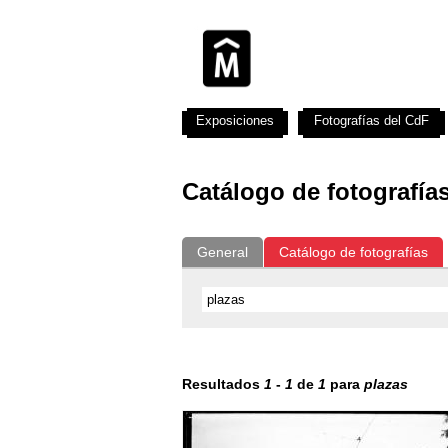
Exposiciones
Fotografías del CdF
Catálogo de fotografía
General
Catálogo de fotografías
Resultados
1
-
1
de
1
para
plazas