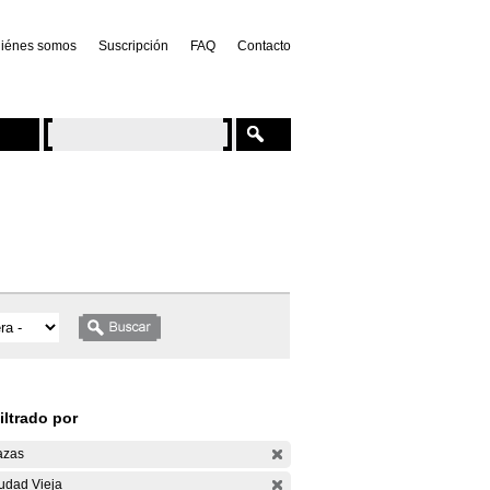
iénes somos
Suscripción
FAQ
Contacto
iltrado por
azas
udad Vieja