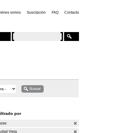
iénes somos
Suscripción
FAQ
Contacto
iltrado por
azas
udad Vieja