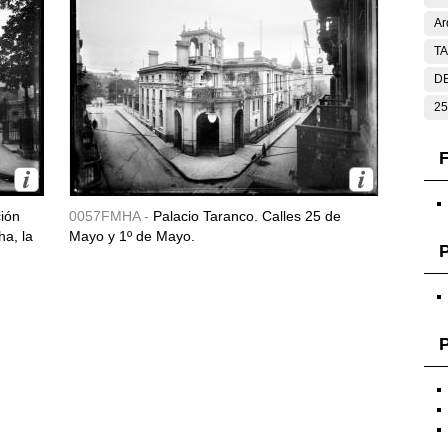
Ar
T
DE
25
F
ción
0057FMHA -
Palacio Taranco. Calles 25 de
ha, la
Mayo y 1º de Mayo.
P