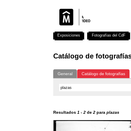
Exposiciones
Fotografías del CdF
Catálogo de fotografía
General
Catálogo de fotografías
Resultados
1
-
2
de
2
para
plazas