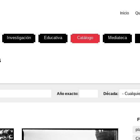
Inicio
Qu
Investigación
Educativa
Catálogo
Mediateca
s
Año exacto:
Década:
F
pl
Ci