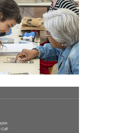
Razón
e CdF