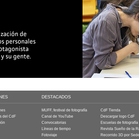
NES
DESTACADOS
nes
MUFF, festival de fotografía
CdF Tienda
as del CdF
Canal de YouTube
Descargar logo CdF
ión
Convocatorias
Escuelas de fotografía
Líneas de tiempo
Revista Sueño de la 
Fotoviaje
Recorrido 3D por Sed