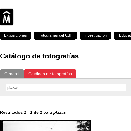
Exposiciones
Fotografías del CdF
Investigación
Educat
Catálogo de fotografías
General
Catálogo de fotografías
Resultados
1
-
1
de
1
para
plazas