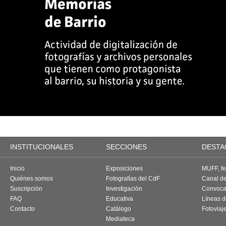
INSTITUCIONALES
SECCIONES
DESTA
Inicio
Exposiciones
MUFF, fes
Quiénes somos
Fotografías del CdF
Canal d
Suscripción
Investigación
Convoca
FAQ
Educativa
Líneas d
Contacto
Catálogo
Fotoviaj
Mediateca