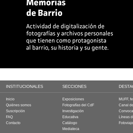
INSTITUCIONALES
SECCIONES
DESTA
Inicio
Exposiciones
MUFF, fes
Quiénes somos
Fotografías del CdF
Canal d
Suscripción
Investigación
Convoca
FAQ
Educativa
Líneas d
Contacto
Catálogo
Fotoviaj
Mediateca