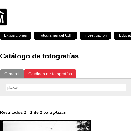
Exposiciones
Fotografías del CdF
Investigación
Educat
Catálogo de fotografías
General
Catálogo de fotografías
Resultados
1
-
1
de
1
para
plazas