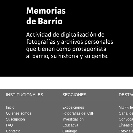
INSTITUCIONALES
SECCIONES
DESTA
Inicio
Exposiciones
MUFF, fes
Quiénes somos
Fotografías del CdF
Canal d
Suscripción
Investigación
Convoca
FAQ
Educativa
Líneas d
Contacto
Catálogo
Fotoviaj