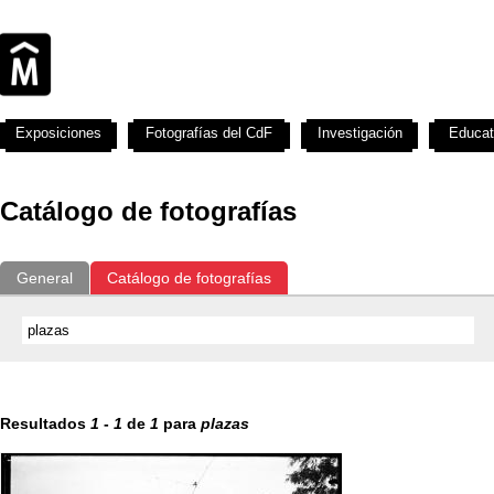
Exposiciones
Fotografías del CdF
Investigación
Educat
Catálogo de fotografías
General
Catálogo de fotografías
Resultados
1
-
1
de
1
para
plazas