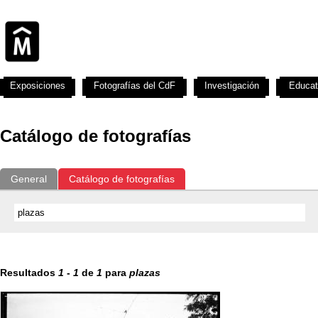
Exposiciones
Fotografías del CdF
Investigación
Educat
Catálogo de fotografías
General
Catálogo de fotografías
Resultados
1
-
1
de
1
para
plazas