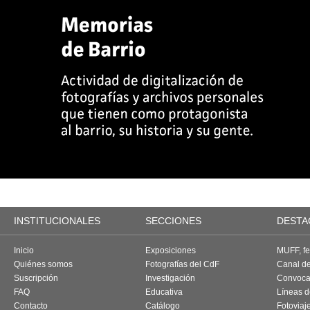
INSTITUCIONALES
SECCIONES
DESTA
Inicio
Exposiciones
MUFF, fes
Quiénes somos
Fotografías del CdF
Canal d
Suscripción
Investigación
Convoca
FAQ
Educativa
Líneas d
Contacto
Catálogo
Fotoviaj