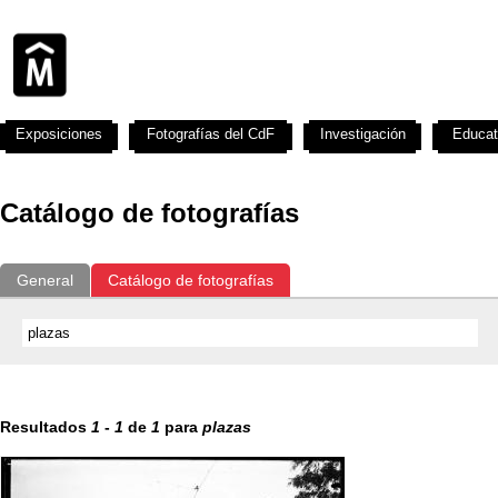
Exposiciones
Fotografías del CdF
Investigación
Educat
Catálogo de fotografías
General
Catálogo de fotografías
Resultados
1
-
1
de
1
para
plazas