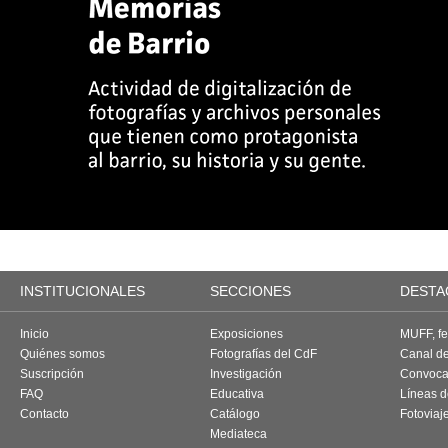
INSTITUCIONALES
SECCIONES
DESTA
Inicio
Exposiciones
MUFF, fes
Quiénes somos
Fotografías del CdF
Canal d
Suscripción
Investigación
Convoca
FAQ
Educativa
Líneas d
Contacto
Catálogo
Fotoviaj
Mediateca