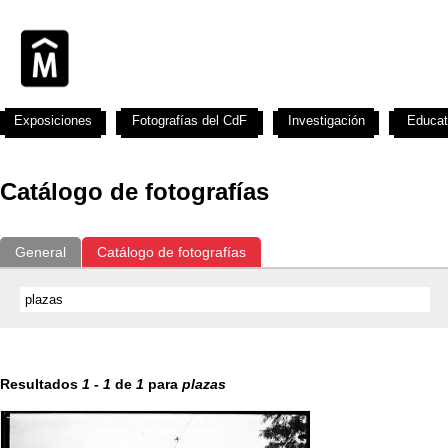
Exposiciones
Fotografías del CdF
Investigación
Educat
Catálogo de fotografías
General
Catálogo de fotografías
Resultados
1
-
1
de
1
para
plazas