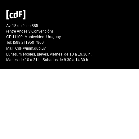
Av. 18 de Julio 885
(entre Andes y Convención)
CP 11100. Montevideo. Uruguay
Tel: [598 2] 1950 7960
Mail:
CdF@imm.gub.uy
Lunes, miércoles, jueves, viernes: de 10 a 19.30 h.
Martes: de 10 a 21 h. Sábados de 9.30 a 14.30 h.