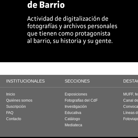
INSTITUCIONALES
SECCIONES
DESTA
Inicio
Exposiciones
MUFF, fes
Quiénes somos
Fotografías del CdF
Canal d
Suscripción
Investigación
Convoca
FAQ
Educativa
Líneas d
Contacto
Catálogo
Fotoviaj
Mediateca