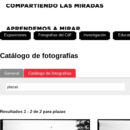
Exposiciones
Fotografías del CdF
Investigación
Educat
Catálogo de fotografías
General
Catálogo de fotografías
Resultados
1
-
2
de
2
para
plazas