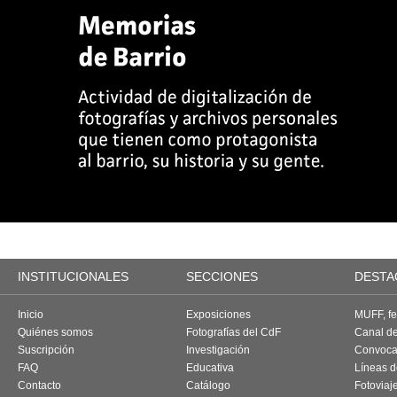
INSTITUCIONALES
SECCIONES
DESTA
Inicio
Exposiciones
MUFF, fes
Quiénes somos
Fotografías del CdF
Canal d
Suscripción
Investigación
Convoca
FAQ
Educativa
Líneas d
Contacto
Catálogo
Fotoviaj