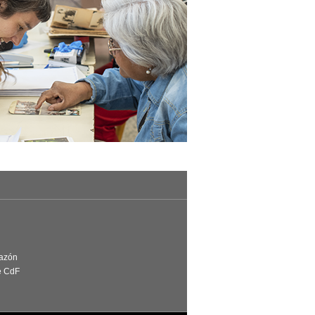
Razón
e CdF