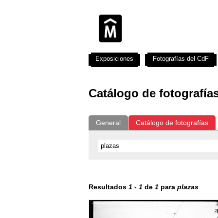
Exposiciones
Fotografías del CdF
Catálogo de fotografía
General
Catálogo de fotografías
Resultados
1
-
1
de
1
para
plazas