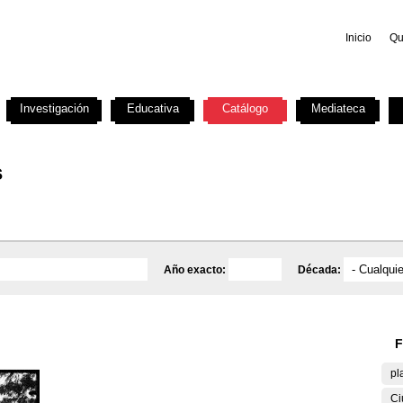
Inicio
Qu
Investigación
Educativa
Catálogo
Mediateca
s
Año exacto:
Década:
F
pl
Ci