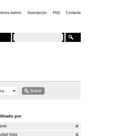
iénes somos
Suscripción
FAQ
Contacto
iltrado por
azas
udad Vieja