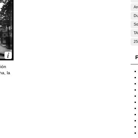
Ar
Du
So
T
25
P
ción
ha, la