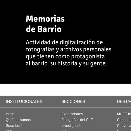
INSTITUCIONALES
SECCIONES
DESTA
Inicio
Exposiciones
MUFF, fes
Quiénes somos
Fotografías del CdF
Canal d
Suscripción
Investigación
Convoca