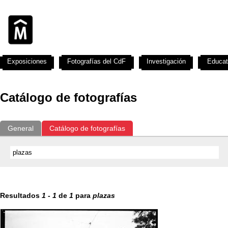
Exposiciones
Fotografías del CdF
Investigación
Educat
Catálogo de fotografías
General
Catálogo de fotografías
Resultados
1
-
1
de
1
para
plazas