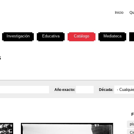
Inicio
Qu
Investigación
Educativa
Catálogo
Mediateca
s
Año exacto:
Década:
F
pl
Ci