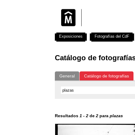
Exposiciones
Fotografías del CdF
Catálogo de fotografía
General
Catálogo de fotografías
Resultados
1
-
2
de
2
para
plazas