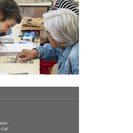
Razón
e CdF