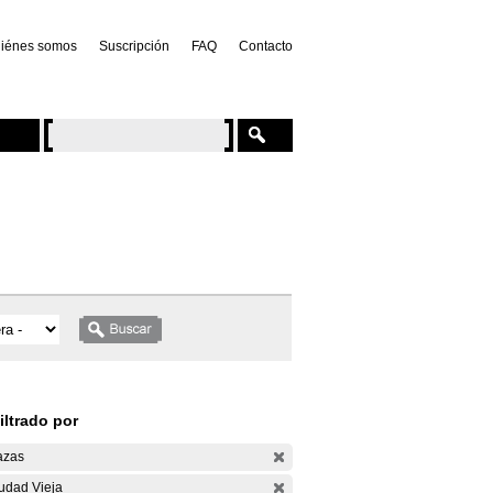
iénes somos
Suscripción
FAQ
Contacto
iltrado por
azas
udad Vieja