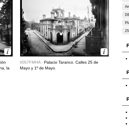
Ar
DE
Pl
25
F
ción
0057FMHA -
Palacio Taranco. Calles 25 de
ha, la
Mayo y 1º de Mayo.
P