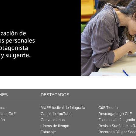
NES
DESTACADOS
nes
MUFF, festival de fotografía
CdF Tienda
as del CdF
Canal de YouTube
Descargar logo CdF
ión
Convocatorias
Escuelas de fotografía
Líneas de tiempo
Revista Sueño de la 
Fotoviaje
Recorrido 3D por Sed