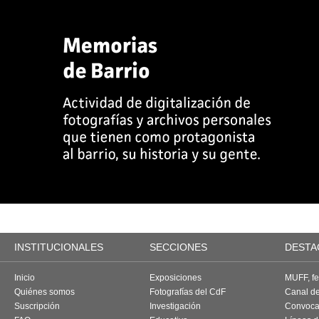
INSTITUCIONALES
SECCIONES
DESTA
Inicio
Exposiciones
MUFF, fes
Quiénes somos
Fotografías del CdF
Canal d
Suscripción
Investigación
Convoca