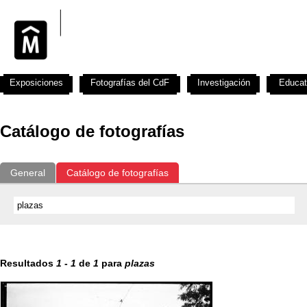
Exposiciones
Fotografías del CdF
Investigación
Educat
Catálogo de fotografías
General
Catálogo de fotografías
Resultados
1
-
1
de
1
para
plazas