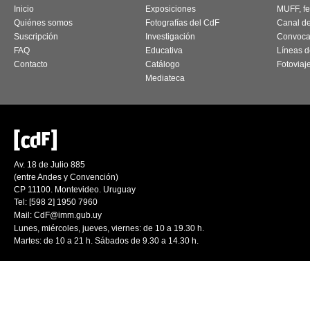
Inicio
Exposiciones
MUFF, fes
Quiénes somos
Fotografías del CdF
Canal d
Suscripción
Investigación
Convoca
FAQ
Educativa
Líneas d
Contacto
Catálogo
Fotoviaj
Mediateca
Av. 18 de Julio 885
(entre Andes y Convención)
CP 11100. Montevideo. Uruguay
Tel: [598 2] 1950 7960
Mail:
CdF@imm.gub.uy
Lunes, miércoles, jueves, viernes: de 10 a 19.30 h.
Martes: de 10 a 21 h. Sábados de 9.30 a 14.30 h.